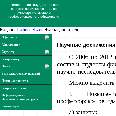
Федеральное государственное
бюджетное образовательное
учреждение высшего
профессионального образования
Вы здесь:
Главная
|
Наука
|
Научные достижения
О филиале
Научные достижения
Абитуриенту
Студенту
С 2006 по 2012 г
Выпускнику
состав и студенты фи
Наука
научно-исследователь
База электронных изданий
Наши координаты
Можно выделить 
Вопросы - ответы
I
. Повышение
Информационно -
образовательные ресурсы
профессорско-преподав
Фотогалерея
а) защиты: