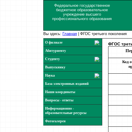
Федеральное государственное
бюджетное образовательное
учреждение высшего
профессионального образования
Вы здесь:
Главная
|
ФГОС третьего поколения
О филиале
ФГОС трет
Пе
Абитуриенту
Студенту
Код 
п
Выпускнику
Наука
База электронных изданий
Наши координаты
Вопросы - ответы
Информационно -
образовательные ресурсы
Фотогалерея