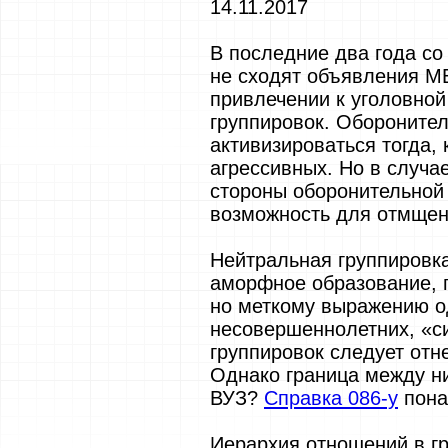
14.11.2017
В последние два года со
не сходят объявления М
привлечении к уголовной
группировок. Обороните
активизироваться тогда, 
агрессивных. Но в случа
стороны оборонительной
возможность для отмщен
Нейтральная группировка
аморфное образование, г
но меткому выражению о
несовершеннолетних, «с
группировок следует отн
Однако граница между н
ВУЗ?
Справка 086-у
пона
Иерархия отношений в г