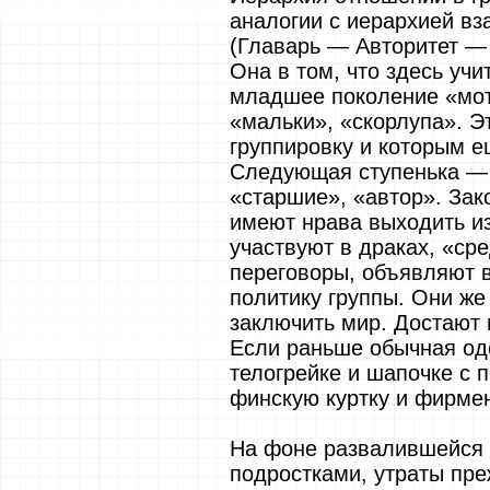
аналогии с иерархией в
(Главарь — Авторитет —
Она в том, что здесь учи
младшее поколение «мот
«мальки», «скорлупа». Эт
группировку и которым е
Следующая ступенька — 
«старшие», «автор». Зак
имеют нрава выходить и
участвуют в драках, «ср
переговоры, объявляют 
политику группы. Они же
заключить мир. Достают
Если раньше обычная од
телогрейке и шапочке с 
финскую куртку и фирме
На фоне развалившейся 
подростками, утраты пре